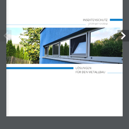
Mo – Do 07:30 – 17:00 Uhr
Freitag 07:30 – 14:15 Uhr
INSEKTENSCHUTZ  
JETZT MIT SYSTEM
LÖSUNGEN
FÜR DEN METALLBAU
info@akotherm.de
Kundenservice
Senden Sie uns eine E-Mail.
Wir beantworten alle Anfragen schnellstmöglich.