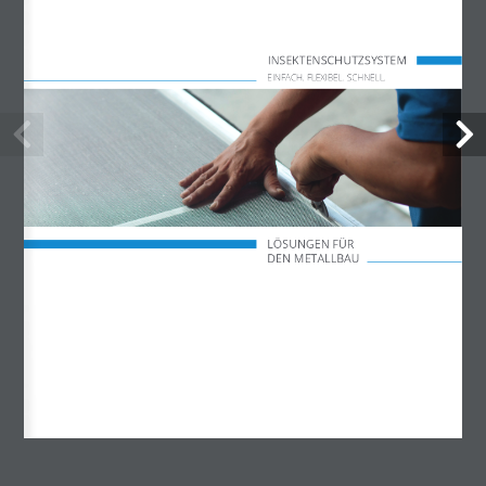
Mo – Do 07:30 – 17:00 Uhr
INSEKTENSCHUTZSYSTEM
Freitag 07:30 – 14:15 Uhr
EINFACH
.
 FLEXIBEL
.
 SCHNELL
.
LÖSUNGEN FÜR
DEN METALLBAU
info@akotherm.de
Kundenservice
Senden Sie uns eine E-Mail.
Wir beantworten alle Anfragen schnellstmöglich.