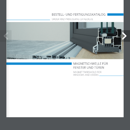
Mo – Do 07:30 – 17:00 Uhr
BESTELL- UND FERTIGUNGSKATALOG
Freitag 07:30 – 14:15 Uhr
ORDER AND PROCESSING CATALOGUE
MAGNETSCHWELLE FÜR
FENSTER UND TÜREN
MAGNET THRESHOLD FOR
WINDOWS AND DOORS
info@akotherm.de
Kundenservice
Senden Sie uns eine E-Mail.
Wir beantworten alle Anfragen schnellstmöglich.