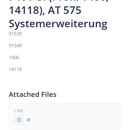
14118), AT 575
Systemerweiterung
91530
91549
1406
14118
Attached Files
1 file