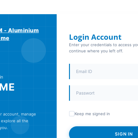
 - Aluminium
Login Account
teme
Enter your credentials to access y
continue where you left off.
in
ME
Keep me signed in
ur account, manage
explore all the
 you.
SIGN IN