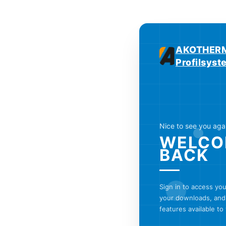
AKOTHERM
Profilsys
Nice to see you aga
WELCO
BACK
Sign in to access yo
your downloads, and 
features available to