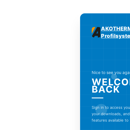
AKOTHERM
Profilsys
Nice to see you aga
WELCO
BACK
Sign in to access yo
your downloads, and 
features available to