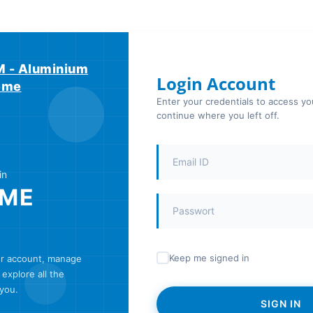
 - Aluminium
Login Account
teme
Enter your credentials to access y
continue where you left off.
in
ME
Keep me signed in
ur account, manage
explore all the
 you.
SIGN IN