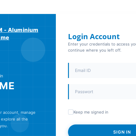
 - Aluminium
Login Account
teme
Enter your credentials to access y
continue where you left off.
in
ME
Keep me signed in
ur account, manage
explore all the
 you.
SIGN IN