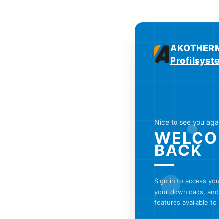
AKOTHERM
Profilsys
Nice to see you aga
WELCO
BACK
Sign in to access yo
your downloads, and 
features available to