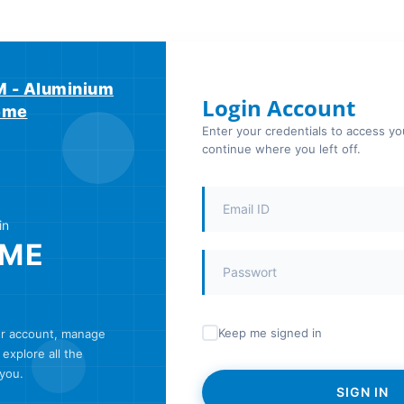
 - Aluminium
Login Account
teme
Enter your credentials to access y
continue where you left off.
in
ME
Keep me signed in
ur account, manage
explore all the
 you.
SIGN IN