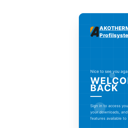
AKOTHERM
Profilsys
Nice to see you aga
WELCO
BACK
Sign in to access yo
your downloads, and 
features available to