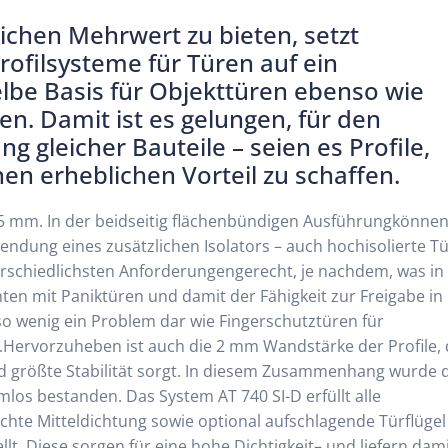
ichen Mehrwert zu bieten, setzt
filsysteme für Türen auf ein
lbe Basis für Objekttüren ebenso wie
n. Damit ist es gelungen, für den
 gleicher Bauteile – seien es Profile,
en erheblichen Vorteil zu schaffen.
75 mm. In der beidseitig flächenbündigen Ausführungkönne
ndung eines zusätzlichen Isolators – auch hochisolierte T
rschiedlichsten Anforderungengerecht, je nachdem, was in
ten mit Paniktüren und damit der Fähigkeit zur Freigabe in
 wenig ein Problem dar wie Fingerschutztüren für
.Hervorzuheben ist auch die 2 mm Wandstärke der Profile, 
nd größte Stabilität sorgt. In diesem Zusammenhang wurde 
os bestanden. Das System AT 740 SI-D erfüllt alle
hte Mitteldichtung sowie optional aufschlagende Türflügel
t. Diese sorgen für eine hohe Dichtigkeit– und liefern dami