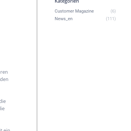
Kategorien
Customer Magazine
(6)
News_en
(111)
n
üren
 den
die
die
t ein