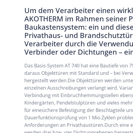
Um dem Verarbeiter einen wirkl
AKOTHERM im Rahmen seiner Pro
Baukastensystem: ein und diese
Privathaus- und Brandschutztüre
Verarbeiter durch die Verwendung
Verbinder oder Dichtungen – ein
Das Basis-System AT 740 hat eine Bautiefe von 
daraus Objekttüren mit Standard und – bei Verwe
hergestellt werden.Die Objekttüren werden unte
einzelnen Ausschreibungen verlangt wird. Varian
Verbindung mit Einbruchhemmungstellen ebenso
Kindergärten, Pendelstulptüren und vieles mehr
für einesichere Befestigung der Beschlagteile u
Dauerfunktionsprüfung von 1 Mio.Zyklen probleml
Anforderungen an Privathaustüren.Durch eine ec
werden drei bzw. vier Dichtungsebenen hergestell