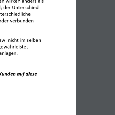
Kategorien
n wirken anders als 
l; der Unterschied 
Customer Magazine
(6)
erschiedliche 
News_en
(111)
nder verbunden 
zw. nicht im selben 
gewährleistet 
nanlagen
.
Kunden auf diese 