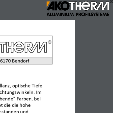
ences
Contact
English
6170 Bendorf
Beiträge
Trade fair report
Koblenz real estate fair
4. May 2026
Login
lanz, optische Tiefe 
chtungswinkeln. Im 
School Building Fair
Frankfurt
ebende" Farben, bei 
t die die hohe 
4. May 2026
anstanden und 