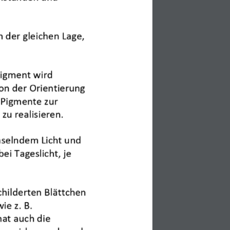
Practical training with
Contact
our partner Fresand
4. May 2026
n der gleichen Lage, 
Review of SCHULBAU
Frankfurt
4. May 2026
pigment wird 
AKOTHERM –
on der Orientierung 
Excellent credit rating
 Pigmente zur 
awarded by
 
zu realisieren.
Creditreform
4. May 2026
hselndem Licht und 
Trade fair report
ei Tageslicht, je 
Koblenz real estate fair
NEXT
24. February 2026
e –
hilderten Blättchen 
014
e z. B. 
hat 
au
ch 
die 