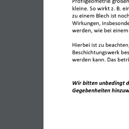
Profilgeometrie großen
kleine. So wirkt z. B. 
Weitere Beiträge
zu einem Blech ist noch
Wirkungen, insbesonde
AKOTHERM Standardfarben 06/26
werden, wie bei einem 
24. June 2026
Hierbei ist zu beachten
Beschichtu
ngswerk bes
werden kann. Das betrif
Product guide for components
2. October 2025
Wir bitten unbedingt 
Gegeben
heiten hinzuw