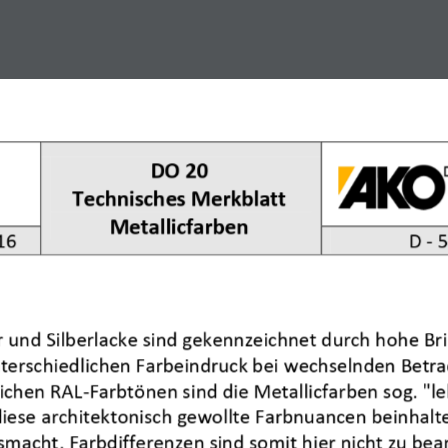
tems
Service
Press-News
Company
Refer
Metallic Paints Bulletin – 01/2016
DO 20
Technisches Merkblatt
Metallicfarben
1
6
D 
-
5
 und Silberlacke sind gekennzeichnet durch hohe Bril
terschiedlichen Farbeindruck bei wechselnden Betra
lichen RAL
-
Farbtönen sind die Metallicfarben so
g. "l
iese architektonisch gewollte Farbnuancen beinhalte
usmacht
. Farbdifferenzen sind 
somit 
hier nicht zu be