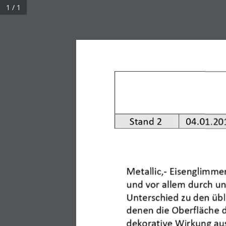
1 / 1
Sys
Stand 
2
0
4
.
01
.20
Instructions & Notes
Uncategorized
Metallic,
-
Eisenglimmer
und vor allem durch un
Unterschied zu den üb
denen die Oberfläche d
dekorative Wirkung a