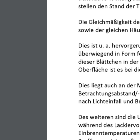
stellen den Stand der T
Die Gleichmäßigkeit de
sowie der gleichen Häuf
Dies ist u. a. hervorge
überwiegend in For
m f
dieser Blättchen in der
Oberfläche ist es bei d
Dies liegt auch an der
Betrachtungsabstand/
-
nach Lichteinfall und B
PREVIOUS
Approval, Installation and
Des weiteren sind die 
Maintenance AT 700 SC
während des Lackiervor
Einbrenntemperaturen,