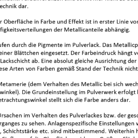
echnik dar.
r Oberfläche in Farbe und Effekt ist in erster Linie vo
igkeitsverteilungen der Metallicanteile abhängig. 
rufen durch die Pigmente im Pulverlack. Das Metallic
einer Blättchen eingesetzt. Der Farbeindruck hängt v
 Lackschicht ab. Eine absolut gleiche Ausrichtung der
iese Arten von Farben
gemäß Stand der Technik
nicht
 Metamerie (dem Verhalten des Metallic bei sich wec
winkel). Die Grundeinstellung im Pulverwerk erfolgt b
etrachtungswinkel stellt sich die Farbe anders da
r.
OTTOCOLL Construction Adhesiv
Ursachen im Verhalten des Pulverlackes bzw. der gesc
12/2
ganges zu sehen. Anlagenspezifische Einstellungen wi
 Schichtstärke etc. sind mitbestimmend. 
Weiterhin