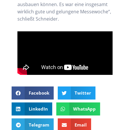
ausbauen können. Es war eine insgesamt
wirklich gute und gelungene Messewoche“,
schließt Schneider.
Facebook
Twitter
LinkedIn
WhatsApp
Telegram
Email