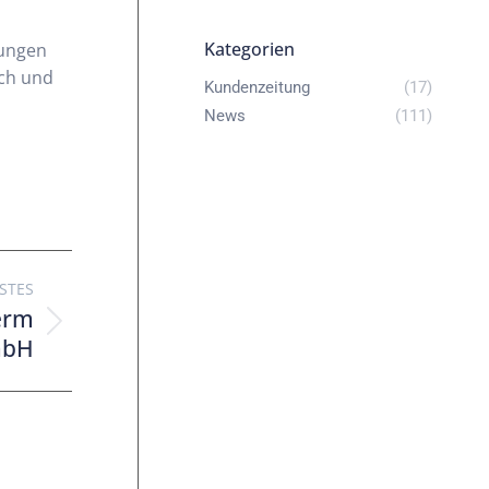
Kategorien
sungen
ach und
Kundenzeitung
(17)
News
(111)
STES
erm
bH