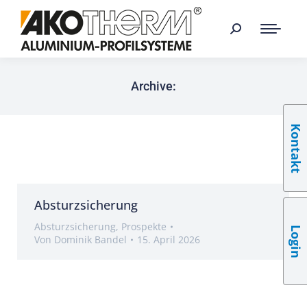
Archive:
Kontakt
Absturzsicherung
Absturzsicherung
,
Prospekte
Login
Von
Dominik Bandel
15. April 2026