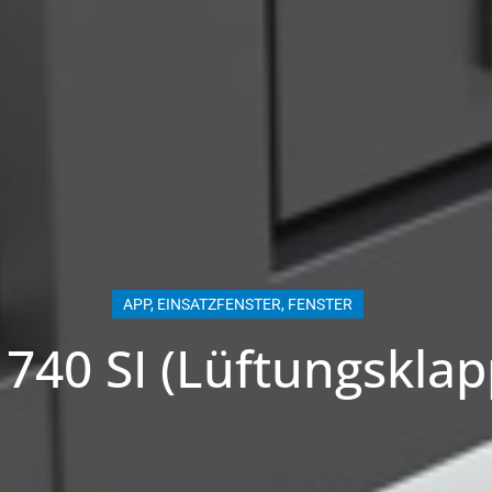
APP
,
EINSATZFENSTER
,
FENSTER
 740 SI (Lüftungsklap