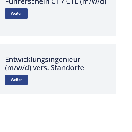
Führerschein C1 / C1E (m/w/d)
Weiter
Entwicklungsingenieur
(m/w/d) vers. Standorte
Weiter