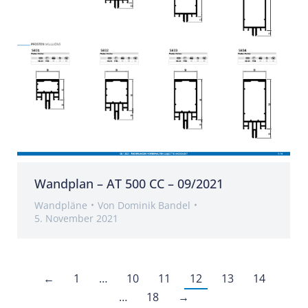
Wandplan – AT 500 CC – 09/2021
Wandpläne
Von
Dominik Bandel
5. November 2021
←
1
…
10
11
12
13
14
…
18
→