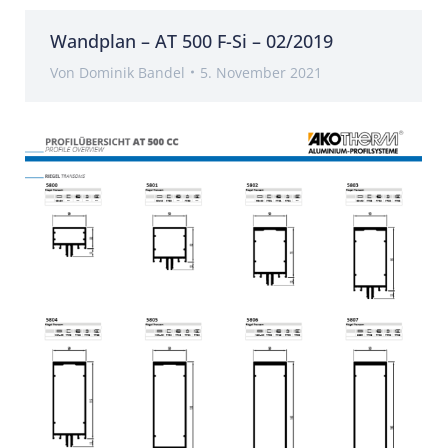
Wandplan – AT 500 F-Si – 02/2019
Von
Dominik Bandel
5. November 2021