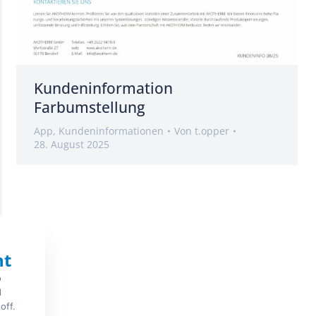
Kundeninformation
Farbumstellung
App
,
Kundeninformationen
Von
t.opper
28. August 2025
nt
o
d
off.