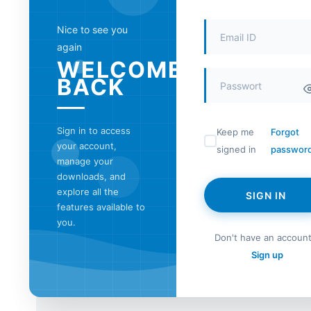
Nice to see you
again
WELCOME
BACK
Sign in to access
Keep me
Forgot
your account,
signed in
passwor
manage your
downloads, and
explore all the
SIGN IN
features available to
you.
Don't have an accoun
Sign up