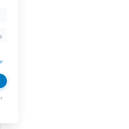
d?
t?