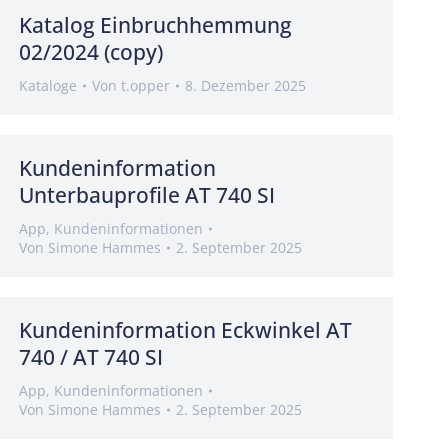
Katalog Einbruchhemmung
02/2024 (copy)
Kataloge
Von
t.opper
8. Dezember 2025
Kundeninformation
Unterbauprofile AT 740 SI
App
,
Kundeninformationen
Von
Simone Hammes
2. September 2025
Kundeninformation Eckwinkel AT
740 / AT 740 SI
App
,
Kundeninformationen
Von
Simone Hammes
2. September 2025