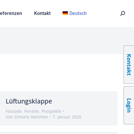
eferenzen
Kontakt
Deutsch
Kontakt
Lüftungsklappe
Login
Fassade
,
Fenster
,
Prospekte
Von
Simone Hammes
7. Januar 2026