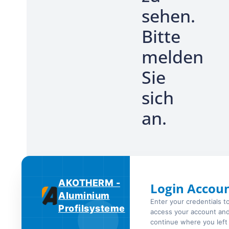
sehen.
Bitte
melden
Sie
sich
an.
AKOTHERM -
Login Accou
Aluminium
Enter your credentials t
Profilsysteme
access your account an
continue where you left 