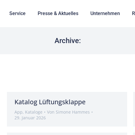
Service
Presse & Aktuelles
Unternehmen
R
Archive:
Katalog Lüftungsklappe
App
,
Kataloge
Von
Simone Hammes
29. Januar 2026