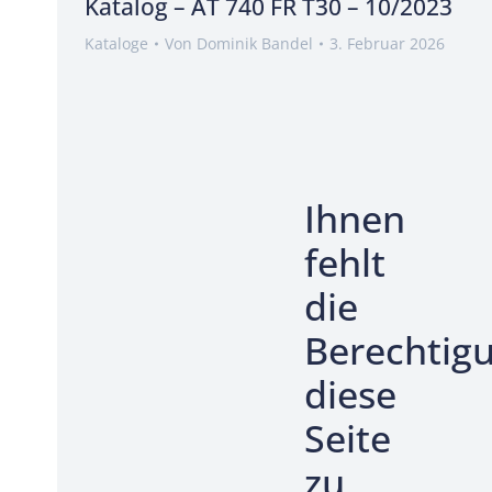
Katalog – AT 740 FR T30 – 10/2023
Kataloge
Von
Dominik Bandel
3. Februar 2026
Ihnen
fehlt
die
Berechtig
diese
Seite
zu