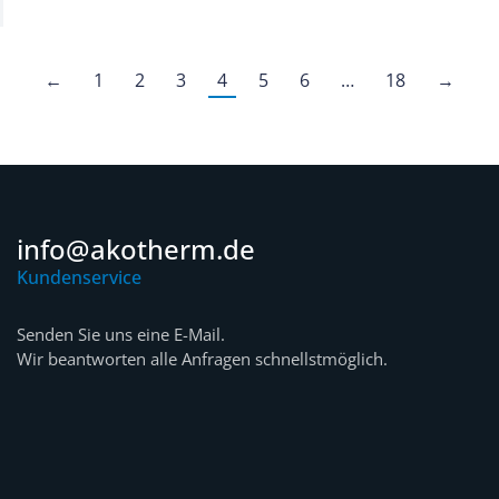
←
1
2
3
4
5
6
…
18
→
info@akotherm.de
Kundenservice
Senden Sie uns eine E-Mail.
Wir beantworten alle Anfragen schnellstmöglich.