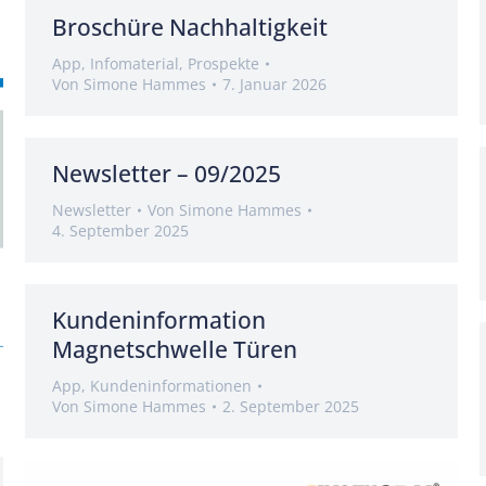
Broschüre Nachhaltigkeit
App
,
Infomaterial
,
Prospekte
Von
Simone Hammes
7. Januar 2026
Newsletter – 09/2025
Newsletter
Von
Simone Hammes
4. September 2025
Kundeninformation
Magnetschwelle Türen
App
,
Kundeninformationen
Von
Simone Hammes
2. September 2025