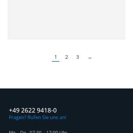
1
2
3
→
+49 2622 9418-0
Fragen? Rufen Sie uns an!
Mo – Do 07:30 – 17:00 Uhr