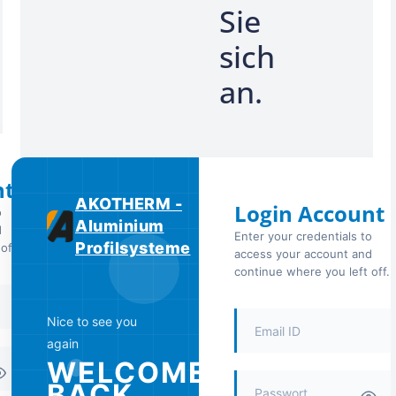
Sie
sich
an.
nt
AKOTHERM -
Login Account
o
Aluminium
d
Enter your credentials to
Profilsysteme
off.
access your account and
continue where you left off.
Nice to see you
again
WELCOME
BACK