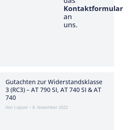
das
Kontaktformular
an
uns.
Gutachten zur Widerstandsklasse
g
3 (RC3) – AT 790 SI, AT 740 SI & AT
740
Von
t.opper
8. November 2022