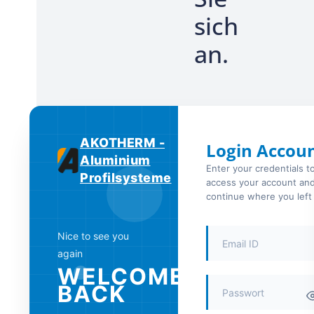
sich
an.
AKOTHERM -
Login Accou
Aluminium
Enter your credentials t
Profilsysteme
access your account an
continue where you left 
Nice to see you
again
WELCOME
BACK