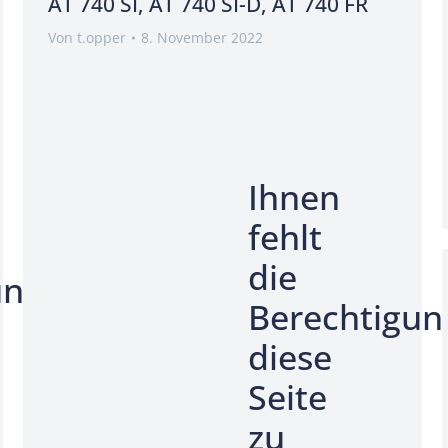
AT 740 SI, AT 740 SI-D, AT 740 FR
Von
t.opper
8. November 2022
Ihnen
fehlt
die
ung
Berechtigun
diese
Seite
zu