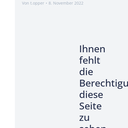
Von
t.opper
8. November 2022
Ihnen
fehlt
die
Berechtig
diese
Seite
zu