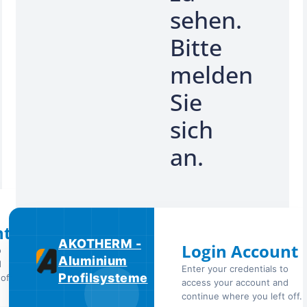
sehen.
Bitte
melden
Sie
sich
an.
nt
AKOTHERM -
Login Account
o
Aluminium
d
Enter your credentials to
Profilsysteme
off.
access your account and
continue where you left off.