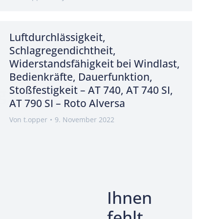
Luftdurchlässigkeit,
Schlagregendichtheit,
Widerstandsfähigkeit bei Windlast,
Bedienkräfte, Dauerfunktion,
g
Stoßfestigkeit – AT 740, AT 740 SI,
AT 790 SI – Roto Alversa
Von
t.opper
9. November 2022
Ihnen
fehlt