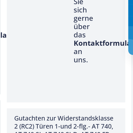
Sie
sich
gerne
über
das
lar
Kontaktformula
an
uns.
Gutachten zur Widerstandsklasse
2 (RC2) Türen 1-und 2-flg.- AT 740,