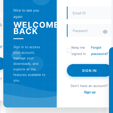
Nice to see you
again
WELCOME
BACK
Sign in to access
d?
Keep me
Forgot
your account,
signed in
password?
manage your
downloads, and
explore all the
SIGN IN
features available to
t?
you.
Don't have an account?
Sign up