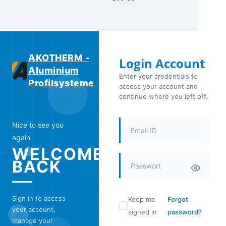
AKOTHERM -
Login Account
Aluminium
Enter your credentials to
Profilsysteme
access your account and
continue where you left off.
Nice to see you
again
WELCOME
BACK
Sign in to access
Keep me
Forgot
your account,
signed in
password?
manage your