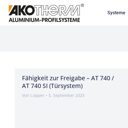
Systeme
Fähigkeit zur Freigabe – AT 740 /
AT 740 SI (Türsystem)
Von
t.opper
5. September 2025