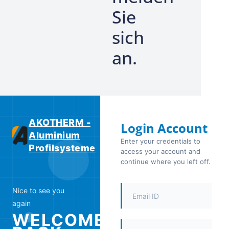
Sie
sich
an.
AKOTHERM -
Login Account
Aluminium
Enter your credentials to
Profilsysteme
access your account and
continue where you left off.
Nice to see you
again
WELCOME