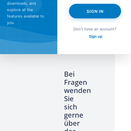
downloads, and
explore all the
SIGN IN
features available to
you.
Don't have an account?
Sign up
r
Bei
Fragen
wenden
Sie
sich
gerne
über