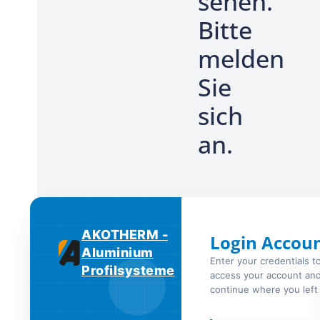
sehen.
Bitte
melden
Sie
sich
an.
AKOTHERM -
Login Accou
Aluminium
Enter your credentials t
Profilsysteme
access your account an
continue where you left 