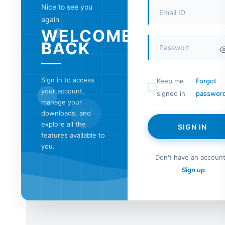
Nice to see you
again
WELCOME
BACK
Sign in to access
Keep me
Forgot
your account,
signed in
passwor
manage your
downloads, and
explore all the
SIGN IN
features available to
you.
Don't have an accoun
Sign up