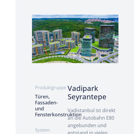
Vadipark
Produktgruppe
Seyrantepe
Türen,
Fassaden-
und
Vadistanbul ist direkt
Fensterkonstruktion
an die Autobahn E80
angebunden und
System
entstand in vielen