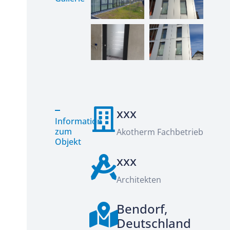
xxx
Information
zum
Akotherm Fachbetrieb
Objekt
xxx
Architekten
Bendorf,
Deutschland