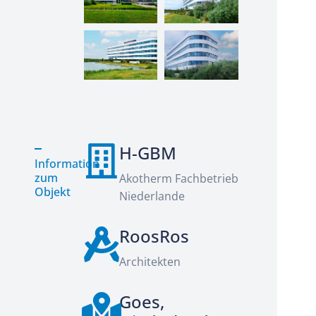
H-GBM
Information
zum
Akotherm Fachbetrieb
Objekt
Niederlande
RoosRos
Architekten
Goes,