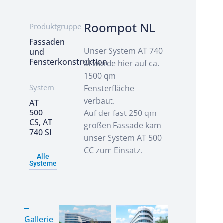
Roompot NL
Produktgruppe
Fassaden
Unser System AT 740
und
Fensterkonstruktion
SI wurde hier auf ca.
1500 qm
System
Fensterfläche
verbaut.
AT
500
Auf der fast 250 qm
CS, AT
großen Fassade kam
740 SI
unser System AT 500
CC zum Einsatz.
Alle
Systeme
Gallerie