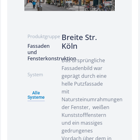
Breite Str.
Produktgruppe
Köln
Fassaden
und
Fensterkonstruktion
Das ursprüngliche
Fassadenbild war
System
geprägt durch eine
helle Putzfassade
mit
Alle
Systeme
Natursteinumrahmungen
der Fenster, weißen
Kunststofffenstern
und ein massiges
gedrungenes
Vordach über dem in