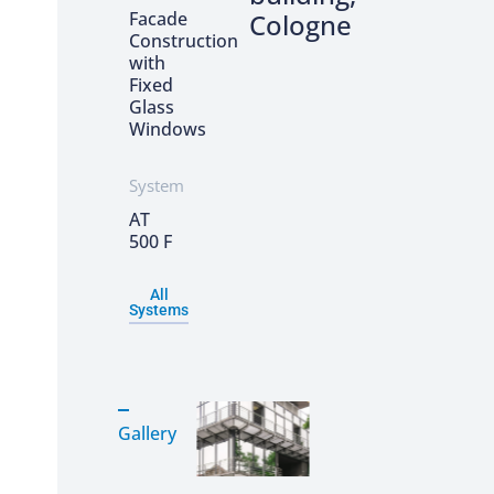
Facade
Cologne
Construction
with
Fixed
Glass
Windows
System
AT
500 F
All
Systems
Gallery