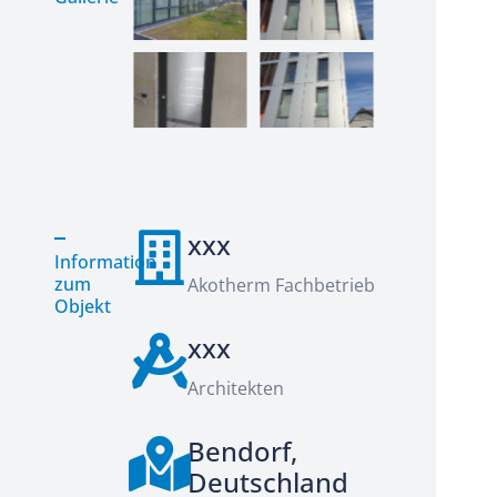
xxx
Information
zum
Akotherm Fachbetrieb
Objekt
xxx
Architekten
Bendorf,
Deutschland