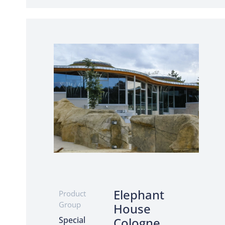
Elephant
Product
Group
House
Special
Cologne