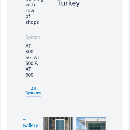
Turkey
with
row
of
shops
System
AT
500
SG, AT
500 F,
AT
600
All
Systems
Gallery