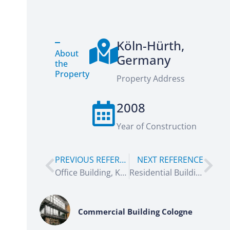
Köln-Hürth,
About
Germany
the
Property
Property Address
2008
Year of Construction
PREVIOUS REFERENCE
NEXT REFERENCE
Office Building, Köln-Hürth
Residential Building Istanbul
Commercial Building Cologne