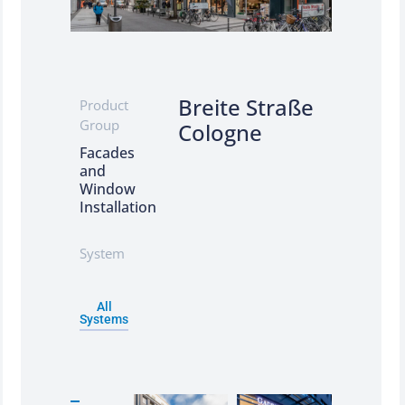
Breite Straße
Product
Group
Cologne
Facades
and
Window
Installation
System
All
Systems