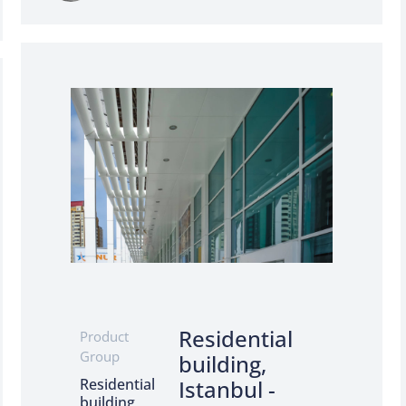
Residential
Product
Group
building,
Residential
Istanbul -
building