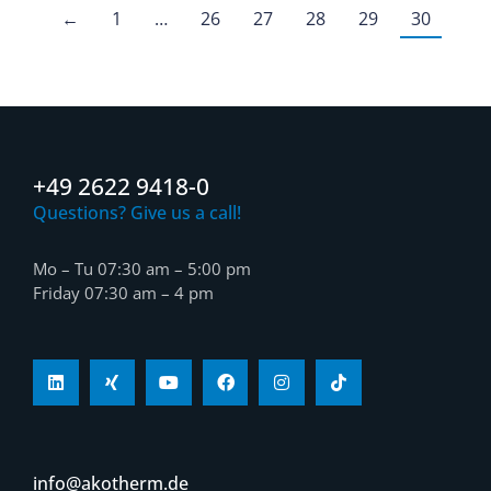
←
1
…
26
27
28
29
30
+49 2622 9418-0
Questions? Give us a call!
Mo – Tu 07:30 am – 5:00 pm
Friday 07:30 am – 4 pm
info@akotherm.de