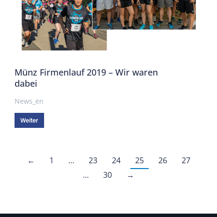
Münz Firmenlauf 2019 – Wir waren
dabei
News_en
Weiter
←
1
…
23
24
25
26
27
…
30
→